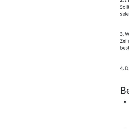
Sol
sele
3. W
Zeil
best
4. D
B