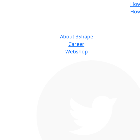
How
How
ABOUT US
About 3Shape
Career
Webshop