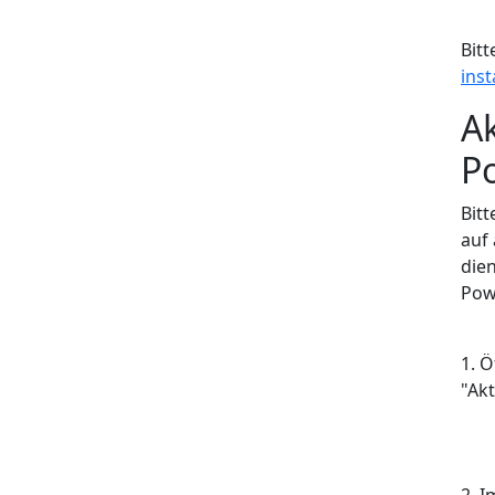
Bitt
inst
Ak
P
Bit
auf
dien
Pow
1. Ö
"Akt
2. I