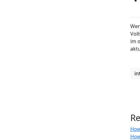
Wen
Vol
im o
akt
in
Re
How
How